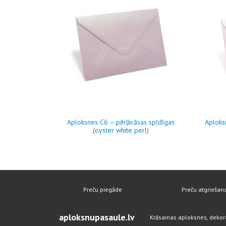
Aploksnes C6 – pērļkrāsas spīdīgas
Aploksn
(oyster white perl)
Preču piegāde
Preču atgriešan
aploksnupasaule.lv
Krāsainas aploksnes, dekor