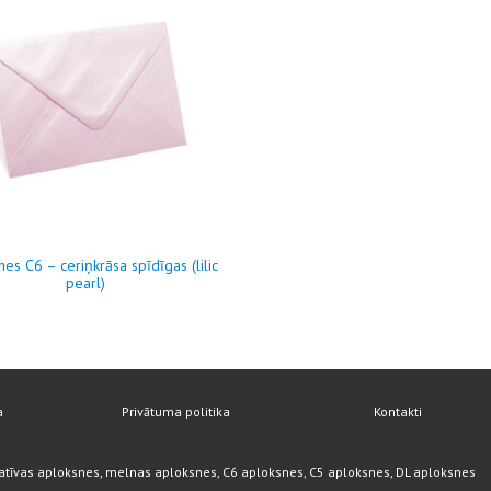
es C6 – ceriņkrāsa spīdīgas (lilic
pearl)
a
Privātuma politika
Kontakti
atīvas aploksnes, melnas aploksnes, C6 aploksnes, C5 aploksnes, DL aploksnes