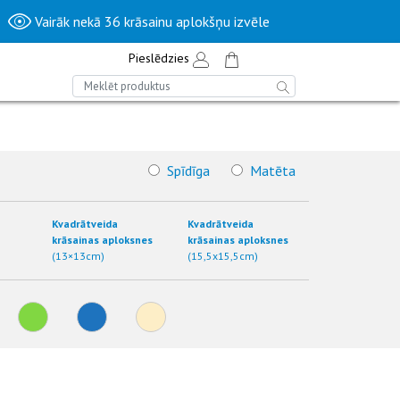
Vairāk nekā 36 krāsainu aplokšņu izvēle
Pieslēdzies
Spīdīga
Matēta
Kvadrātveida
Kvadrātveida
krāsainas aploksnes
krāsainas aploksnes
(13×13cm)
(15,5x15,5cm)