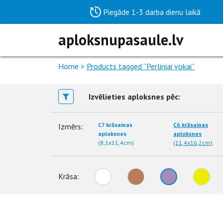
Piegāde 1-3 darba dienu laikā
aploksnupasaule.lv
Home
>
Products tagged “Perliniai vokai”
Izvēlieties aploksnes pēc:
C7 krāsainas
C6 krāsainas
Izmērs:
aploksnes
aploksnes
(8,1x11,4cm)
(11,4x16,2cm)
Krāsa: