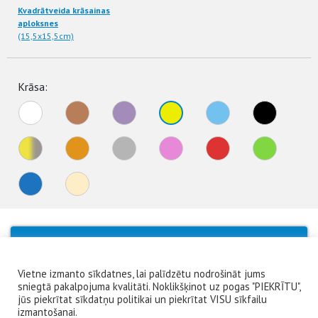
Kvadrātveida krāsainas
aploksnes
(15,5x15,5cm)
Krāsa:
No products were found matching your
selection.
Vietne izmanto sīkdatnes, lai palīdzētu nodrošināt jums
sniegtā pakalpojuma kvalitāti. Noklikšķinot uz pogas "PIEKRĪTU",
jūs piekrītat sīkdatņu politikai un piekrītat VISU sīkfailu
izmantošanai.