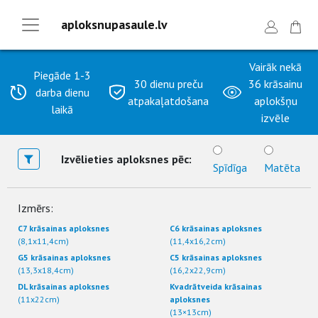
aploksnupasaule.lv
Vairāk nekā
Piegāde 1-3
30 dienu preču
36 krāsainu
darba dienu
atpakaļatdošana
aplokšņu
laikā
izvēle
Izvēlieties aploksnes pēc:
Spīdīga
Matēta
Izmērs:
C7 krāsainas aploksnes
C6 krāsainas aploksnes
(8,1x11,4cm)
(11,4x16,2cm)
G5 krāsainas aploksnes
C5 krāsainas aploksnes
(13,3x18,4cm)
(16,2x22,9cm)
DL krāsainas aploksnes
Kvadrātveida krāsainas
(11x22cm)
aploksnes
(13×13cm)