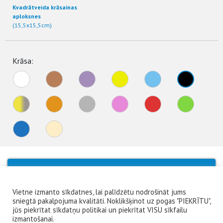
Kvadrātveida krāsainas
aploksnes
(15,5x15,5cm)
Krāsa:
No products were found matching your
selection.
Vietne izmanto sīkdatnes, lai palīdzētu nodrošināt jums
sniegtā pakalpojuma kvalitāti. Noklikšķinot uz pogas "PIEKRĪTU",
jūs piekrītat sīkdatņu politikai un piekrītat VISU sīkfailu
izmantošanai.