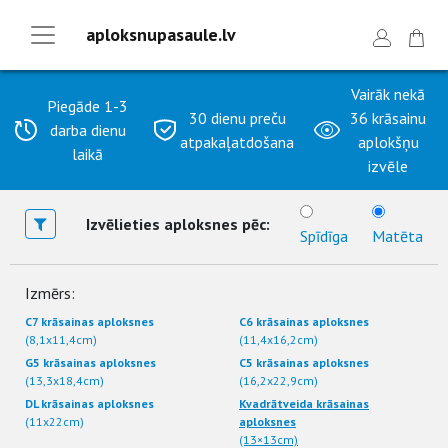
aploksnupasaule.lv
Vairāk nekā
Piegāde 1-3
30 dienu preču
36 krāsainu
darba dienu
atpakaļatdošana
aplokšņu
laikā
izvēle
Izvēlieties aploksnes pēc:
Spīdīga
Matēta
Izmērs:
C7 krāsainas aploksnes
C6 krāsainas aploksnes
(8,1x11,4cm)
(11,4x16,2cm)
G5 krāsainas aploksnes
C5 krāsainas aploksnes
(13,3x18,4cm)
(16,2x22,9cm)
DL krāsainas aploksnes
Kvadrātveida krāsainas
(11x22cm)
aploksnes
(13×13cm)