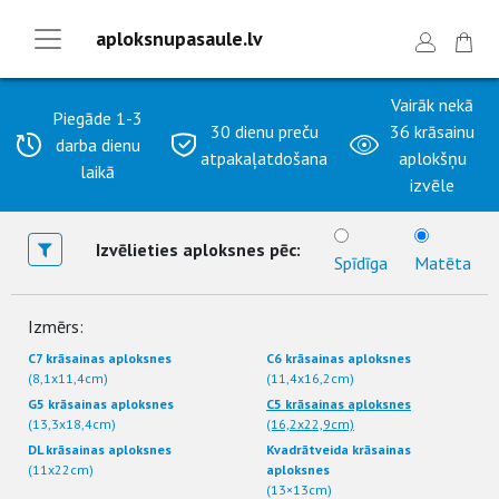
aploksnupasaule.lv
Vairāk nekā
Piegāde 1-3
30 dienu preču
36 krāsainu
darba dienu
atpakaļatdošana
aplokšņu
laikā
izvēle
Izvēlieties aploksnes pēc:
Spīdīga
Matēta
Izmērs:
C7 krāsainas aploksnes
C6 krāsainas aploksnes
(8,1x11,4cm)
(11,4x16,2cm)
G5 krāsainas aploksnes
C5 krāsainas aploksnes
(13,3x18,4cm)
(16,2x22,9cm)
DL krāsainas aploksnes
Kvadrātveida krāsainas
(11x22cm)
aploksnes
(13×13cm)