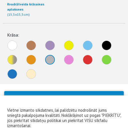
Kvadrātveida krāsainas
aploksnes
(15,5x15,5cm)
Krāsa:
No products were found matching your
selection.
Vietne izmanto sīkdatnes, lai palīdzētu nodrošināt jums
sniegtā pakalpojuma kvalitāti. Noklikšķinot uz pogas "PIEKRĪTU",
jūs piekrītat sīkdatņu politikai un piekrītat VISU sīkfailu
izmantošanai.