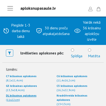
aploksnupasaule.lv
Vairāk nekā
Piegāde 1-3
30 dienu preču
36 krāsainu
darba dienu
atpakaļatdošana
aplokšņu
laikā
izvēle
Izvēlieties aploksnes pēc:
Spīdīga
Matēta
Izmērs:
C7 krāsainas aploksnes
C6 krāsainas aploksnes
(8,1x11,4cm)
(11,4x16,2cm)
G5 krāsainas aploksnes
C5 krāsainas aploksnes
(13,3x18,4cm)
(16,2x22,9cm)
DL krāsainas aploksnes
Kvadrātveida krāsainas
(11x22cm)
aploksnes
(13×13cm)