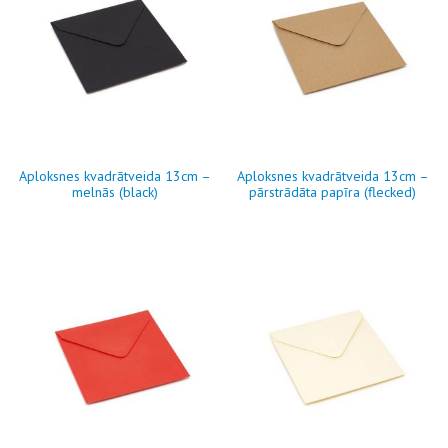
Aploksnes kvadrātveida 13cm –
Aploksnes kvadrātveida 13cm –
melnās (black)
pārstrādāta papīra (flecked)