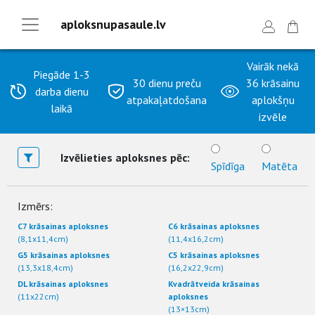
aploksnupasaule.lv
Vairāk nekā
Piegāde 1-3
30 dienu preču
36 krāsainu
darba dienu
atpakaļatdošana
aplokšņu
laikā
izvēle
Izvēlieties aploksnes pēc:
Spīdīga
Matēta
Izmērs:
C7 krāsainas aploksnes
C6 krāsainas aploksnes
(8,1x11,4cm)
(11,4x16,2cm)
G5 krāsainas aploksnes
C5 krāsainas aploksnes
(13,3x18,4cm)
(16,2x22,9cm)
DL krāsainas aploksnes
Kvadrātveida krāsainas
(11x22cm)
aploksnes
(13×13cm)