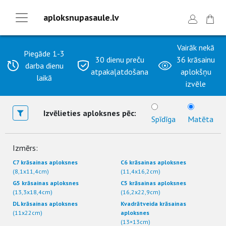
aploksnupasaule.lv
Vairāk nekā
Piegāde 1-3
30 dienu preču
36 krāsainu
darba dienu
atpakaļatdošana
aplokšņu
laikā
izvēle
Izvēlieties aploksnes pēc:
Spīdīga
Matēta
Izmērs:
C7 krāsainas aploksnes
C6 krāsainas aploksnes
(8,1x11,4cm)
(11,4x16,2cm)
G5 krāsainas aploksnes
C5 krāsainas aploksnes
(13,3x18,4cm)
(16,2x22,9cm)
DL krāsainas aploksnes
Kvadrātveida krāsainas
(11x22cm)
aploksnes
(13×13cm)