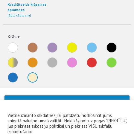
Kvadrātveida krāsainas
aploksnes
(15,5x15,5cm)
Krāsa:
No products were found matching your
selection.
Vietne izmanto sīkdatnes, lai palīdzētu nodrošināt jums
sniegtā pakalpojuma kvalitāti. Noklikšķinot uz pogas "PIEKRĪTU",
jūs piekrītat sīkdatņu politikai un piekrītat VISU sīkfailu
izmantošanai.