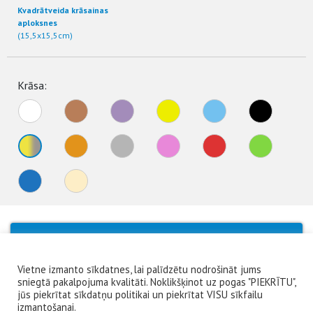
Kvadrātveida krāsainas
aploksnes
(15,5x15,5cm)
Krāsa:
No products were found matching your
selection.
Vietne izmanto sīkdatnes, lai palīdzētu nodrošināt jums
sniegtā pakalpojuma kvalitāti. Noklikšķinot uz pogas "PIEKRĪTU",
jūs piekrītat sīkdatņu politikai un piekrītat VISU sīkfailu
izmantošanai.