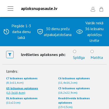
aploksnupasaule.lv
Vairāk nekā
Piegāde 1-3
30 dienu preču
36 krāsainu
darba dienu
atpakaļatdošana
aplokšņu
laikā
izvēle
Izvēlieties aploksnes pēc:
Spīdīga
Matēta
Izmērs:
C7 krāsainas aploksnes
C6 krāsainas aploksnes
(8,1x11,4cm)
(11,4x16,2cm)
G5 krāsainas aploksnes
C5 krāsainas aploksnes
(13,3x18,4cm)
(16,2x22,9cm)
DL krāsainas aploksnes
Kvadrātveida krāsainas
(11x22cm)
aploksnes
(13×13cm)