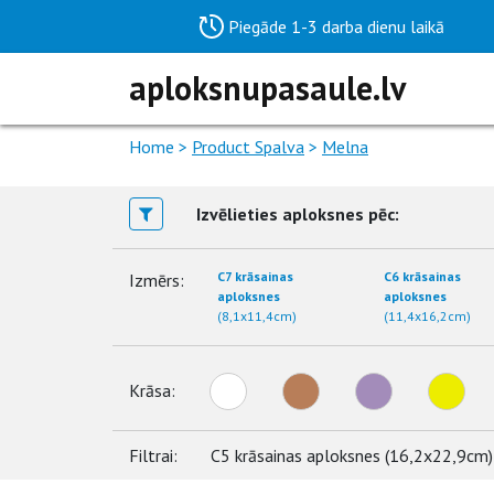
Piegāde 1-3 darba dienu laikā
aploksnupasaule.lv
Home
>
Product Spalva
>
Melna
Izvēlieties aploksnes pēc:
C7 krāsainas
C6 krāsainas
Izmērs:
aploksnes
aploksnes
(8,1x11,4cm)
(11,4x16,2cm)
Krāsa:
Filtrai:
C5 krāsainas aploksnes (16,2x22,9cm