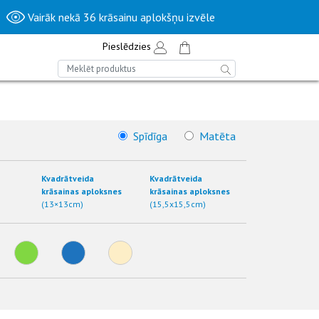
Vairāk nekā 36 krāsainu aplokšņu izvēle
Pieslēdzies
Spīdīga
Matēta
Kvadrātveida
Kvadrātveida
krāsainas aploksnes
krāsainas aploksnes
(13×13cm)
(15,5x15,5cm)