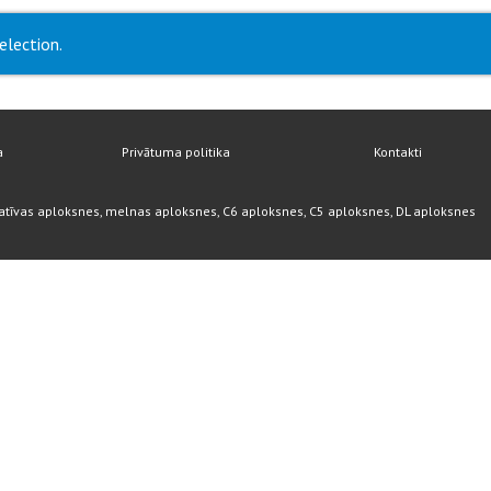
election.
a
Privātuma politika
Kontakti
atīvas aploksnes, melnas aploksnes, C6 aploksnes, C5 aploksnes, DL aploksnes