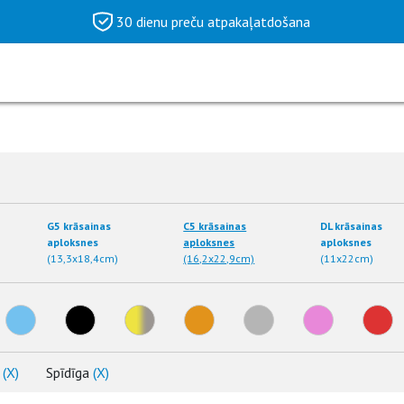
30 dienu preču atpakaļatdošana
G5 krāsainas
C5 krāsainas
DL krāsainas
aploksnes
aploksnes
aploksnes
(13,3x18,4cm)
(16,2x22,9cm)
(11x22cm)
)
(X)
Spīdīga
(X)