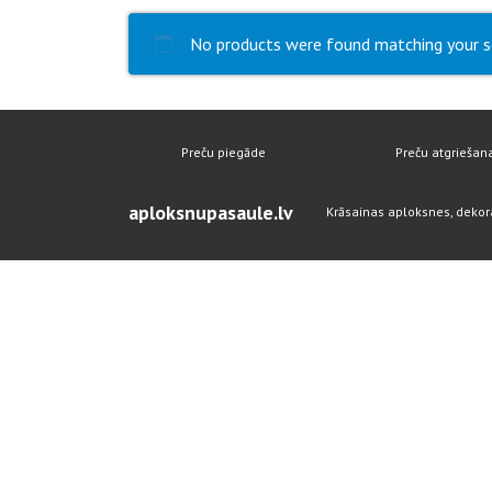
No products were found matching your s
Preču piegāde
Preču atgriešan
aploksnupasaule.lv
Krāsainas aploksnes, dekor