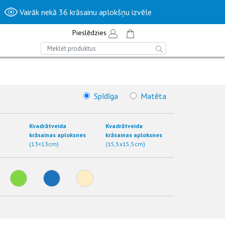
Vairāk nekā 36 krāsainu aplokšņu izvēle
Pieslēdzies
Spīdīga
Matēta
Kvadrātveida
Kvadrātveida
krāsainas aploksnes
krāsainas aploksnes
(13×13cm)
(15,5x15,5cm)