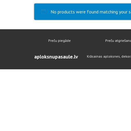
No products were found matching your s
Preču piegāde
Preču atgriešan
aploksnupasaule.lv
Krāsainas aploksnes, dekor