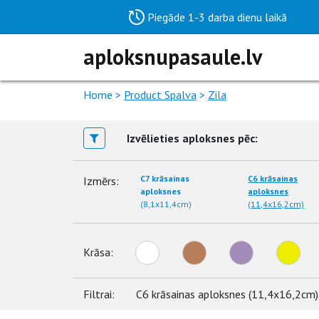
Piegāde 1-3 darba dienu laikā
aploksnupasaule.lv
Home
>
Product Spalva
>
Zila
Izvēlieties aploksnes pēc:
C7 krāsainas
C6 krāsainas
Izmērs:
aploksnes
aploksnes
(8,1x11,4cm)
(11,4x16,2cm)
Krāsa:
Filtrai:
C6 krāsainas aploksnes (11,4x16,2cm