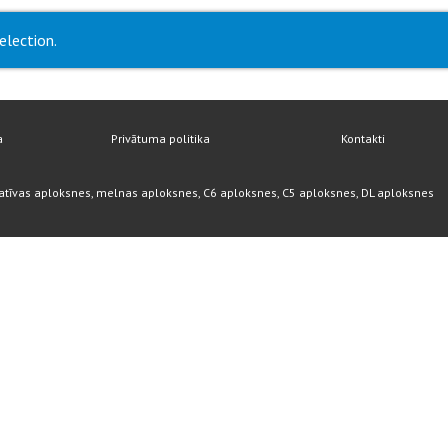
election.
a
Privātuma politika
Kontakti
atīvas aploksnes, melnas aploksnes, C6 aploksnes, C5 aploksnes, DL aploksnes