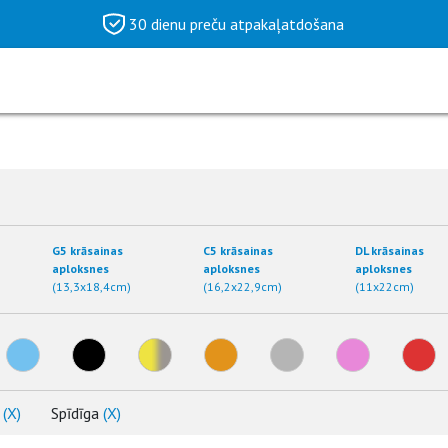
30 dienu preču atpakaļatdošana
G5 krāsainas
C5 krāsainas
DL krāsainas
aploksnes
aploksnes
aploksnes
(13,3x18,4cm)
(16,2x22,9cm)
(11x22cm)
)
(X)
Spīdīga
(X)