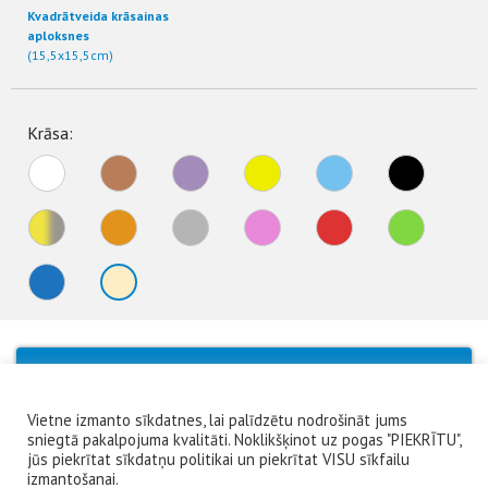
Kvadrātveida krāsainas
aploksnes
(15,5x15,5cm)
Krāsa:
No products were found matching your
selection.
Vietne izmanto sīkdatnes, lai palīdzētu nodrošināt jums
sniegtā pakalpojuma kvalitāti. Noklikšķinot uz pogas "PIEKRĪTU",
jūs piekrītat sīkdatņu politikai un piekrītat VISU sīkfailu
izmantošanai.