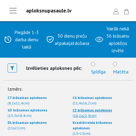
aploksnupasaule.lv
Vairāk nekā
Piegāde 1-3
30 dienu preču
36 krāsainu
darba dienu
atpakaļatdošana
aplokšņu
laikā
izvēle
Izvēlieties aploksnes pēc:
Spīdīga
Matēta
Izmērs:
C7 krāsainas aploksnes
C6 krāsainas aploksnes
(8,1x11,4cm)
(11,4x16,2cm)
G5 krāsainas aploksnes
C5 krāsainas aploksnes
(13,3x18,4cm)
(16,2x22,9cm)
DL krāsainas aploksnes
Kvadrātveida krāsainas
(11x22cm)
aploksnes
(13×13cm)