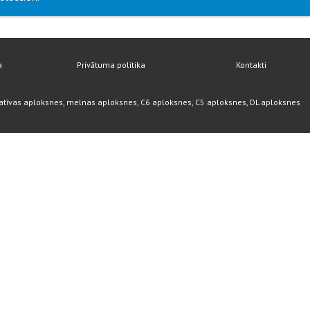
a
Privātuma politika
Kontakti
atīvas aploksnes, melnas aploksnes, C6 aploksnes, C5 aploksnes, DL aploksnes