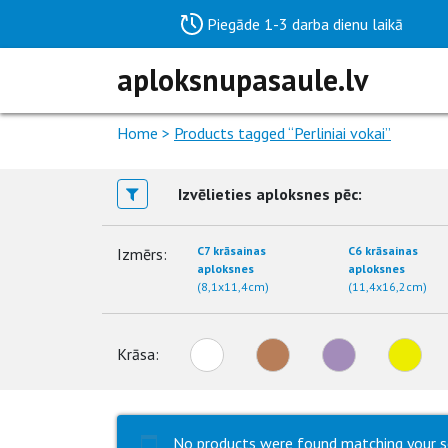
Piegāde 1-3 darba dienu laikā
aploksnupasaule.lv
Home
>
Products tagged “Perliniai vokai”
Izvēlieties aploksnes pēc:
C7 krāsainas
C6 krāsainas
Izmērs:
aploksnes
aploksnes
(8,1x11,4cm)
(11,4x16,2cm)
Krāsa:
No products were found matching your s