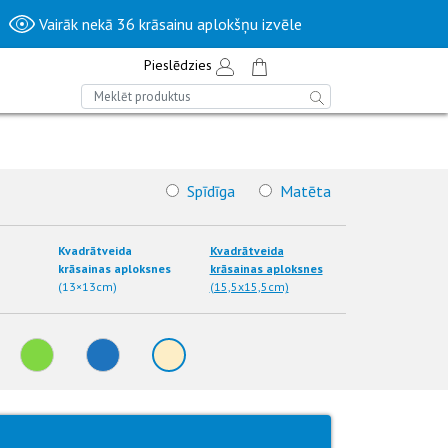
Vairāk nekā 36 krāsainu aplokšņu izvēle
Pieslēdzies
Spīdīga
Matēta
Kvadrātveida
Kvadrātveida
krāsainas aploksnes
krāsainas aploksnes
(13×13cm)
(15,5x15,5cm)