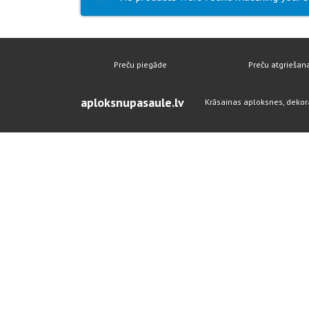
Preču piegāde
Preču atgriešan
aploksnupasaule.lv
Krāsainas aploksnes, dekor