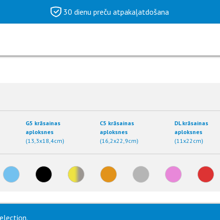
30 dienu preču atpakaļatdošana
G5 krāsainas
C5 krāsainas
DL krāsainas
aploksnes
aploksnes
aploksnes
(13,3x18,4cm)
(16,2x22,9cm)
(11x22cm)
election.