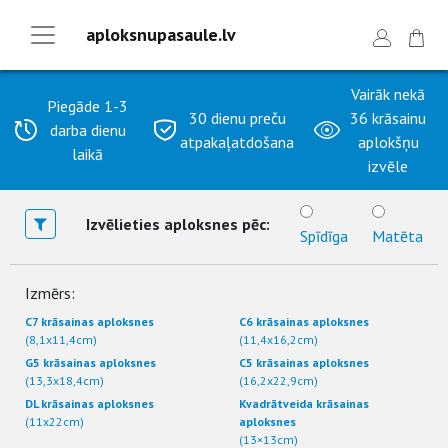
aploksnupasaule.lv
Vairāk nekā
Piegāde 1-3
30 dienu preču
36 krāsainu
darba dienu
atpakaļatdošana
aplokšņu
laikā
izvēle
Izvēlieties aploksnes pēc:
Spīdīga
Matēta
Izmērs:
C7 krāsainas aploksnes
C6 krāsainas aploksnes
(8,1x11,4cm)
(11,4x16,2cm)
G5 krāsainas aploksnes
C5 krāsainas aploksnes
(13,3x18,4cm)
(16,2x22,9cm)
DL krāsainas aploksnes
Kvadrātveida krāsainas
(11x22cm)
aploksnes
(13×13cm)