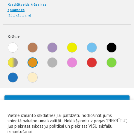
Kvadrātveida krāsainas
aploksnes
(15,5x15,5cm)
Krāsa:
No products were found matching your
selection.
Vietne izmanto sīkdatnes, lai palīdzētu nodrošināt jums
sniegtā pakalpojuma kvalitāti. Noklikšķinot uz pogas "PIEKRĪTU",
jūs piekrītat sīkdatņu politikai un piekrītat VISU sīkfailu
izmantošanai.